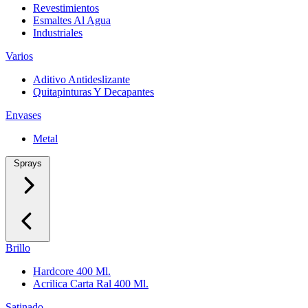
Revestimientos
Esmaltes Al Agua
Industriales
Varios
Aditivo Antideslizante
Quitapinturas Y Decapantes
Envases
Metal
Sprays
Brillo
Hardcore 400 Ml.
Acrilica Carta Ral 400 Ml.
Satinado