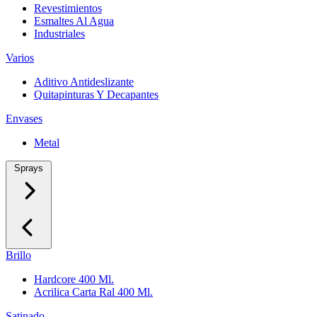
Revestimientos
Esmaltes Al Agua
Industriales
Varios
Aditivo Antideslizante
Quitapinturas Y Decapantes
Envases
Metal
Sprays
Brillo
Hardcore 400 Ml.
Acrilica Carta Ral 400 Ml.
Satinado