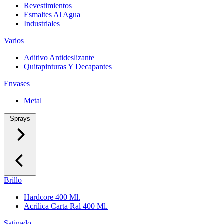
Revestimientos
Esmaltes Al Agua
Industriales
Varios
Aditivo Antideslizante
Quitapinturas Y Decapantes
Envases
Metal
Sprays
Brillo
Hardcore 400 Ml.
Acrilica Carta Ral 400 Ml.
Satinado