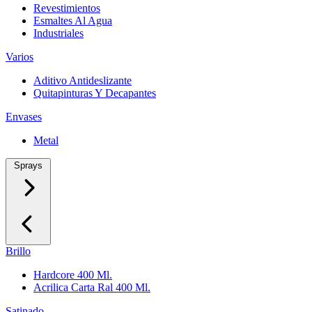
Revestimientos
Esmaltes Al Agua
Industriales
Varios
Aditivo Antideslizante
Quitapinturas Y Decapantes
Envases
Metal
Sprays
Brillo
Hardcore 400 Ml.
Acrilica Carta Ral 400 Ml.
Satinado