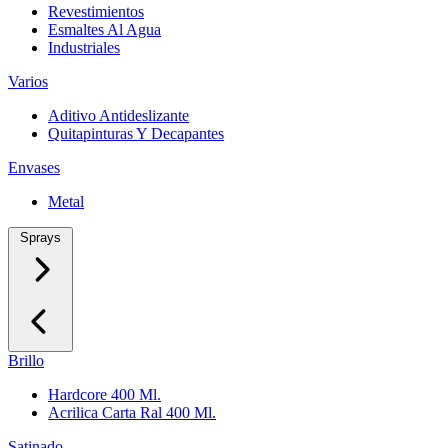
Revestimientos
Esmaltes Al Agua
Industriales
Varios
Aditivo Antideslizante
Quitapinturas Y Decapantes
Envases
Metal
Sprays
Brillo
Hardcore 400 Ml.
Acrilica Carta Ral 400 Ml.
Satinado