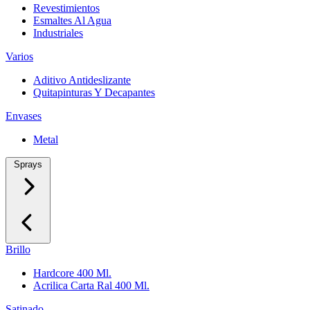
Revestimientos
Esmaltes Al Agua
Industriales
Varios
Aditivo Antideslizante
Quitapinturas Y Decapantes
Envases
Metal
Sprays
Brillo
Hardcore 400 Ml.
Acrilica Carta Ral 400 Ml.
Satinado