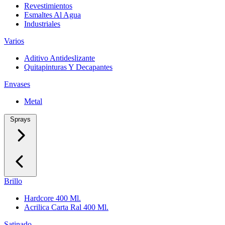
Revestimientos
Esmaltes Al Agua
Industriales
Varios
Aditivo Antideslizante
Quitapinturas Y Decapantes
Envases
Metal
Sprays
Brillo
Hardcore 400 Ml.
Acrilica Carta Ral 400 Ml.
Satinado