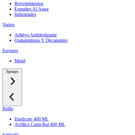
Revestimientos
Esmaltes Al Agua
Industriales
Varios
Aditivo Antideslizante
Quitapinturas Y Decapantes
Envases
Metal
Sprays
Brillo
Hardcore 400 Ml.
Acrilica Carta Ral 400 Ml.
Satinado