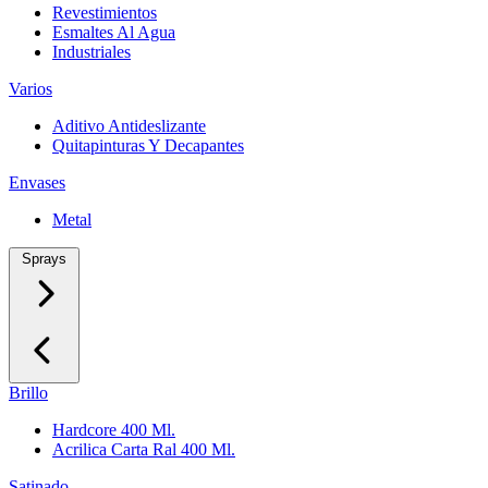
Revestimientos
Esmaltes Al Agua
Industriales
Varios
Aditivo Antideslizante
Quitapinturas Y Decapantes
Envases
Metal
Sprays
Brillo
Hardcore 400 Ml.
Acrilica Carta Ral 400 Ml.
Satinado