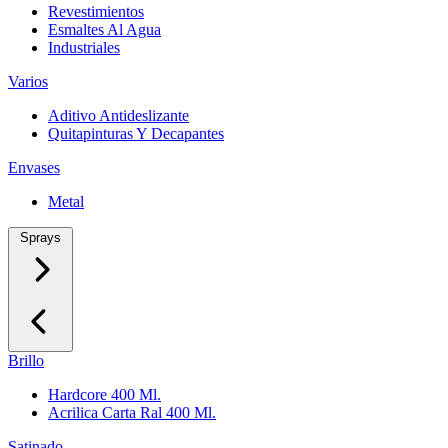
Revestimientos
Esmaltes Al Agua
Industriales
Varios
Aditivo Antideslizante
Quitapinturas Y Decapantes
Envases
Metal
Sprays
Brillo
Hardcore 400 Ml.
Acrilica Carta Ral 400 Ml.
Satinado