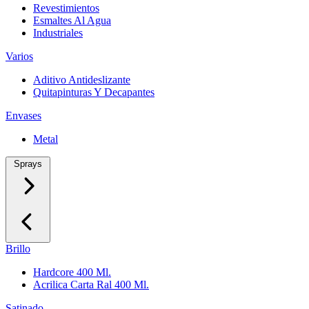
Revestimientos
Esmaltes Al Agua
Industriales
Varios
Aditivo Antideslizante
Quitapinturas Y Decapantes
Envases
Metal
Sprays
Brillo
Hardcore 400 Ml.
Acrilica Carta Ral 400 Ml.
Satinado